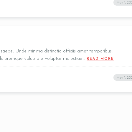
May 1, 20
t, saepe. Unde minima distinctio officiis amet temporibus,
 doloremque voluptate voluptas molestiae…
READ M
READ MORE
May 1, 20