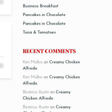
21
Business Breakfast
Pancakes in Chocolate
Pancakes in Chocolate
Tuna & Tomatoes
RECENT COMMENTS
ORETUNA & TOMATOES
Kim Mullins
on
Creamy Chicken
21
Alfredo
Kim Mullins
on
Creamy Chicken
Alfredo
Beatrice Austin
on
Creamy
Chicken Alfredo
Beatrice Austin
on
Creamy