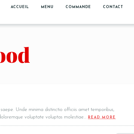
ACCUEIL
MENU
COMMANDE
CONTACT
food
t, saepe. Unde minima distinctio officiis amet temporibus,
 doloremque voluptate voluptas molestiae…
READ M
READ MORE