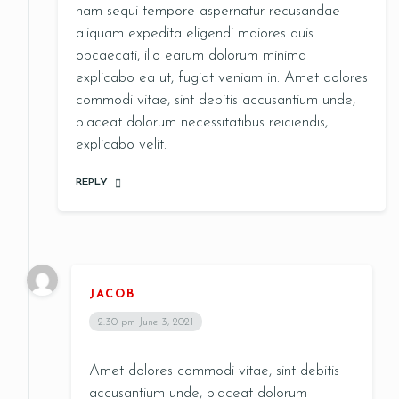
nam sequi tempore aspernatur recusandae
aliquam expedita eligendi maiores quis
obcaecati, illo earum dolorum minima
explicabo ea ut, fugiat veniam in. Amet dolores
commodi vitae, sint debitis accusantium unde,
placeat dolorum necessitatibus reiciendis,
RESERVE A TABLE
explicabo velit.
REPLY
JACOB
2:30 pm
June 3, 2021
Amet dolores commodi vitae, sint debitis
accusantium unde, placeat dolorum