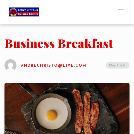
Business Breakfast
ACCUEIL
MENU
May 1, 2021
ANDRECHRISTO@LIVE.COM
COMMANDE
CONTACT