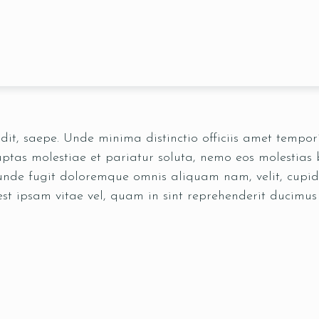
pedit, saepe. Unde minima distinctio officiis amet temp
tas molestiae et pariatur soluta, nemo eos molestias b
 unde fugit doloremque omnis aliquam nam, velit, cupid
est ipsam vitae vel, quam in sint reprehenderit ducimu