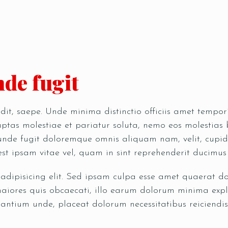
de fugit
pedit, saepe. Unde minima distinctio officiis amet temp
tas molestiae et pariatur soluta, nemo eos molestias b
 unde fugit doloremque omnis aliquam nam, velit, cupid
est ipsam vitae vel, quam in sint reprehenderit ducimu
 adipisicing elit. Sed ipsam culpa esse amet quaerat 
iores quis obcaecati, illo earum dolorum minima expl
antium unde, placeat dolorum necessitatibus reiciendis,