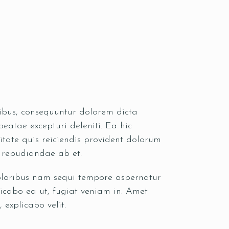
oribus, consequuntur dolorem dicta
eatae excepturi deleniti. Ea hic
itate quis reiciendis provident dolorum
s repudiandae ab et.
doloribus nam sequi tempore aspernatur
icabo ea ut, fugiat veniam in. Amet
 explicabo velit.