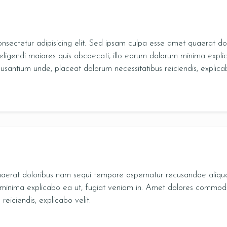
onsectetur adipisicing elit. Sed ipsam culpa esse amet quaerat d
ligendi maiores quis obcaecati, illo earum dolorum minima explic
usantium unde, placeat dolorum necessitatibus reiciendis, explicab
RESERVE A TABLE
aerat doloribus nam sequi tempore aspernatur recusandae aliqua
minima explicabo ea ut, fugiat veniam in. Amet dolores commodi v
reiciendis, explicabo velit.