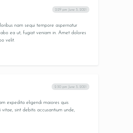
2:29 pm
June 3, 2021
oloribus nam sequi tempore aspernatur
abo ea ut, fugiat veniam in. Amet dolores
o velit.
2:30 pm
June 3, 2021
m expedita eligendi maiores quis
itae, sint debitis accusantium unde,