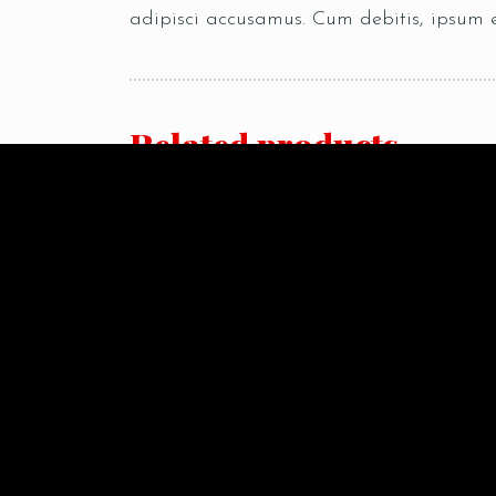
adipisci accusamus. Cum debitis, ipsum 
Related products
SALE!
SA
Fruit salad
B
$
7.50
$
$
5.50
$