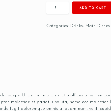
ADD TO CART
Categories:
Drinks
,
Main Dishes
pedit, saepe. Unde minima distinctio officiis amet temp
tas molestiae et pariatur soluta, nemo eos molestias b
 unde fugit doloremque omnis aliquam nam, velit, cupid