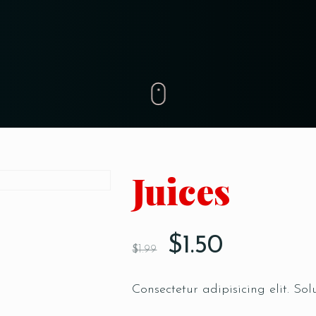
Juices
$
1.50
$
1.99
Consectetur adipisicing elit. Sol