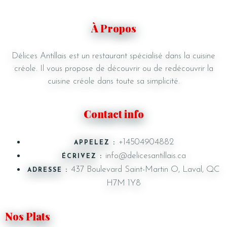
À Propos
Délices Antillais est un restaurant spécialisé dans la cuisine
créole. Il vous propose de découvrir ou de redécouvrir la
cuisine créole dans toute sa simplicité.
Contact info
+14504904882
APPELEZ :
info@delicesantillais.ca
ÉCRIVEZ :
437 Boulevard Saint-Martin O, Laval, QC
ADRESSE :
H7M 1Y8
Nos Plats