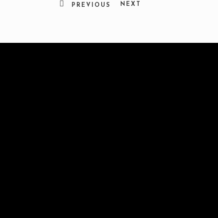
NEXT
PREVIOUS
À Propos
Délices Antillais est un restaurant spécialisé dans la cuisine cré
Contact info
APPELEZ :