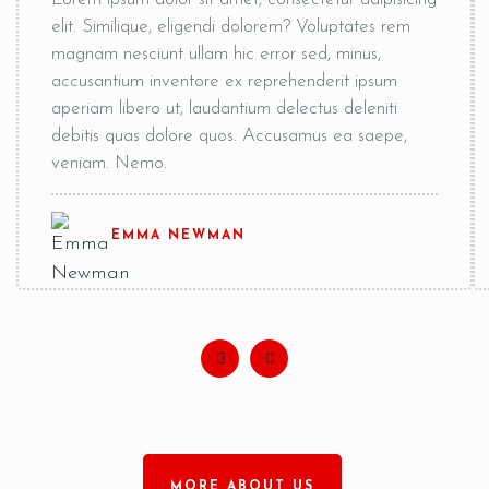
elit. Similique, eligendi dolorem? Voluptates rem
magnam nesciunt ullam hic error sed, minus,
accusantium inventore ex reprehenderit ipsum
aperiam libero ut, laudantium delectus deleniti
debitis quas dolore quos. Accusamus ea saepe,
RESERVE A TABLE
veniam. Nemo.
EMMA NEWMAN
MORE ABOUT US