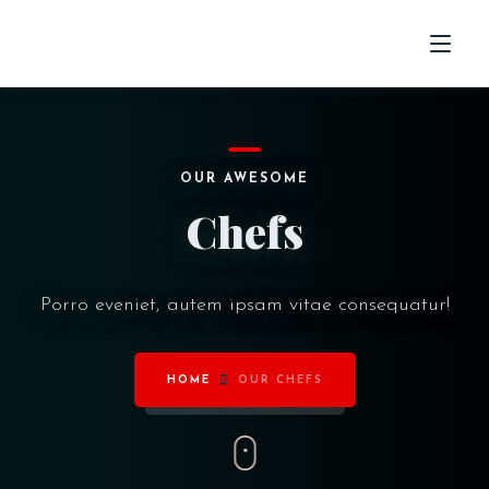
ACCUEIL
OUR AWESOME
MENU
Chefs
COMMANDE
CONTACT
Porro eveniet, autem ipsam vitae consequatur!
HOME
OUR CHEFS